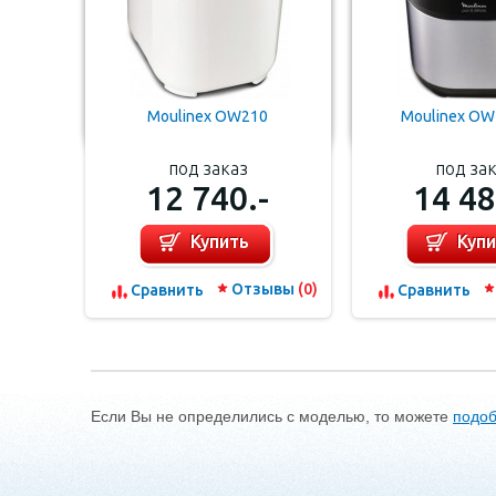
Moulinex OW210
Moulinex O
под заказ
под за
12 740.-
14 48
Купить
Куп
Отзывы
(0)
Cравнить
Cравнить
Если Вы не определились с моделью, то можете
подоб