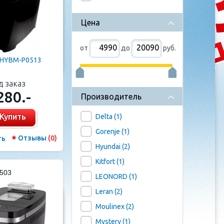
Цена
от
до
руб.
 HYBM-P0513
д заказ
280.-
Производитель
Купить
Delta (
1
)
Gorenje (
1
)
Отзывы
(0)
ть
Hyundai (
2
)
Kitfort (
1
)
9503
LEONORD (
1
)
Leran (
2
)
Moulinex (
2
)
Mystery (
1
)