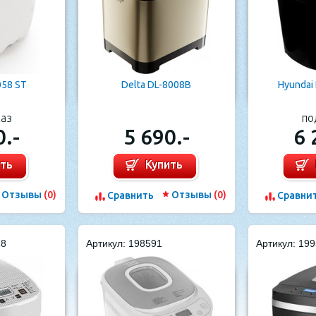
058 ST
Delta DL-8008B
Hyundai
каз
по
0.-
5 690.-
6 
ить
Купить
Отзывы
(0)
Отзывы
(0)
Cравнить
Cравни
18
Артикул: 198591
Артикул: 19