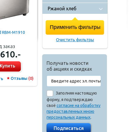
Ржаной хлеб
d RBM-M1910
Очистить фильтры
д заказ
 610.-
Получать новости
Купить
об акциях и скидках
Отзывы
(0)
ть
Заполняя настоящую
форму, я подтверждаю
своё
согласие на обработку
предоставленных мною
персональных данных
.