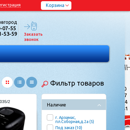
егистрация
Корзина
овгород
0-07-55
1-53-59
Заказать
звонок
Фильтр товаров
035/2
Наличие
г. Арзамас,
Выбрано
15 моделей
пл.Соборная,д.2а (
5
)
Показать
Под заказ (
10
)