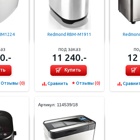
BMM1224
Redmond RBM-M1911
Redmon
каз
под заказ
по
0.-
11 240.-
12
ить
Купить
Отзывы
(0)
Отзывы
(0)
Cравнить
Cравни
2
Артикул: 114539/18