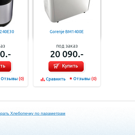
W240E30
Gorenje BM1400E
каз
под заказ
0.-
20 090.-
ить
Купить
Отзывы
(0)
Отзывы
(0)
Cравнить
рать Хлебопечку по параметрам