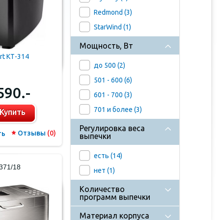
Redmond (
3
)
StarWind (
1
)
Мощность, Вт
ort КТ-314
до 500 (
2
)
501 - 600 (
6
)
590.-
601 - 700 (
3
)
701 и более (
3
)
Купить
Регулировка веса
Отзывы
(0)
ть
выпечки
есть (
14
)
371/18
нет (
1
)
Количество
программ выпечки
Материал корпуса