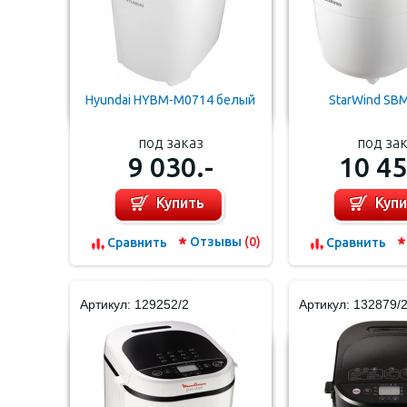
Hyundai HYBM-M0714 белый
StarWind S
под заказ
под за
9 030.-
10 45
Купить
Куп
Отзывы
(0)
Cравнить
Cравнить
Артикул: 129252/2
Артикул: 132879/