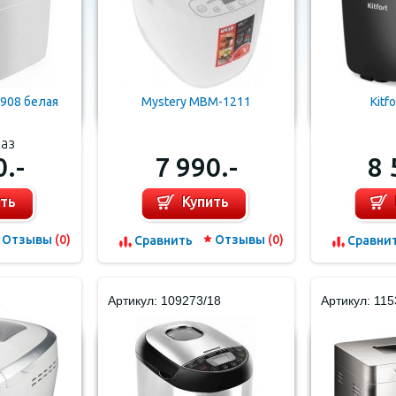
908 белая
Mystery MBM-1211
Kitf
каз
0.-
7 990.-
8 
ить
Купить
Отзывы
(0)
Отзывы
(0)
Cравнить
Cравни
2
Артикул: 109273/18
Артикул: 115