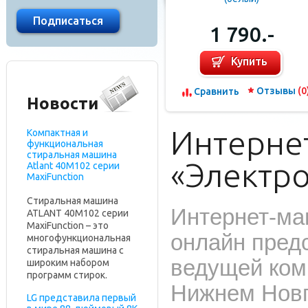
1 790.-
Купить
Отзывы
(0
Сравнить
Новости
Интерне
Компактная и
функциональная
стиральная машина
«Электр
Atlant 40М102 серии
MaxiFunction
Стиральная машина
Интернет-маг
ATLANT 40М102 серии
MaxiFunction – это
онлайн пред
многофункциональная
стиральная машина с
ведущей ком
широким набором
программ стирок.
Нижнем Новг
LG представила первый