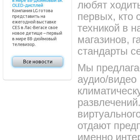
в мире 88-дюймовый 8K
любят ходит
OLED-дисплей
Компания LG готова
первых, кто
представить на
ежегодной выставке
техникой в 
CES в Лас-Вегасе свое
новое детище – первый
магазинов, 
в мире 88-дюймовый
телевизор.
стандарты се
Все новости
Мы предлага
аудио/видео 
климатическу
развлечений
виртуального
отдают пред
именно интер