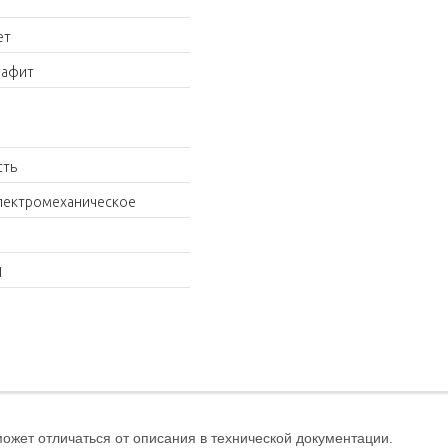
ет
рафит
сть
лектромеханическое
1
жет отличаться от описания в технической документации.