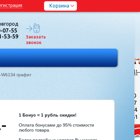
егистрация
Корзина
овгород
0-07-55
1-53-59
Заказать
звонок
-W6134 графит
1 Бонус = 1 рубль скидки!
-
Оплата бонусами до 95% стоимости
любого товара.