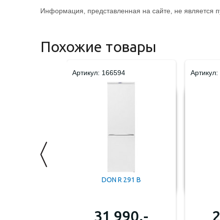
Информация, представленная на сайте, не является 
Похожие товары
Артикул: 166594
Артикул:
-101
DON R 291 B
з
.-
31 990.-
2