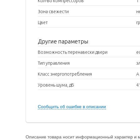
Кол-во компрессоров
1
Зона свежести
н
Цвет
г
Другие параметры
Возможность перенавески двери
е
Тип управления
э
Класс энергопотребления
A
Уровень шума, дБ
4
Сообщить об ошибке в описании
Описание товара носит информационный характер и мо