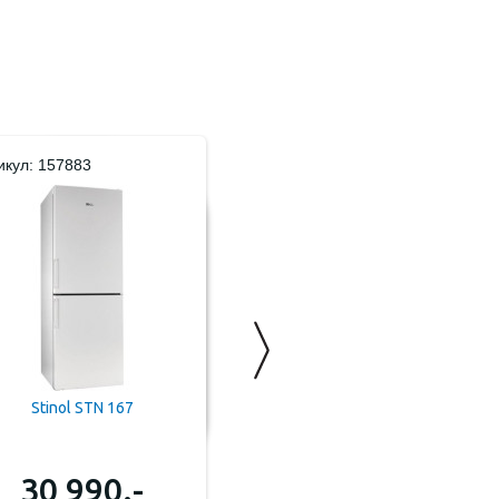
икул: 157883
Артикул: 184754
Stinol STN 167
Indesit ITR 4180 W
30 990.-
31 990.-