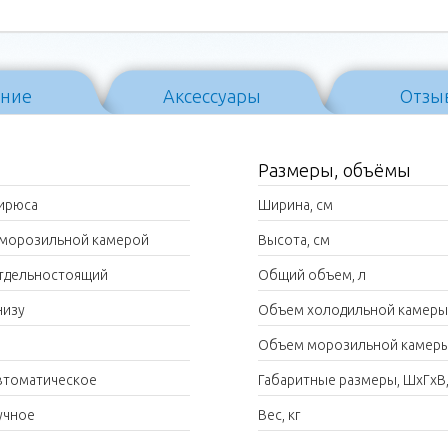
ание
Аксессуары
Отзы
Размеры, объёмы
ирюса
Ширина, см
 морозильной камерой
Высота, см
тдельностоящий
Общий объем, л
низу
Объем холодильной камеры,
Объем морозильной камеры
втоматическое
Габаритные размеры, ШxГxВ,
учное
Вес, кг