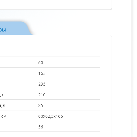
вы
60
165
295
 л
210
, л
85
 см
60х62,5х165
56