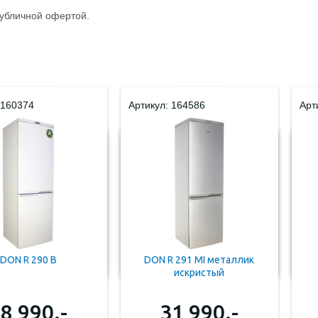
публичной офертой.
 160374
Артикул: 164586
Арт
DON R 290 B
DON R 291 MI металлик
искристый
8 990.-
31 990.-