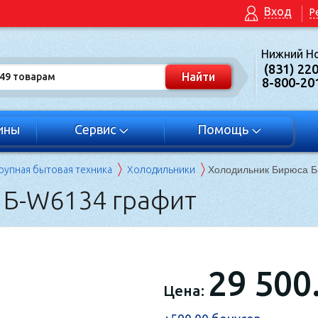
Вход
Р
Нижний Н
(831) 22
8-800-20
ины
Сервис
Помощь
рупная бытовая техника
Холодильники
Холодильник Бирюса Б
 Б-W6134 графит
29 500.
Цена: