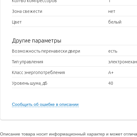
Кол-во компрессоров
1
Зона свежести
нет
Цвет
белый
Другие параметры
Возможность перенавески двери
есть
Тип управления
электромехан
Класс энергопотребления
A+
Уровень шума, дБ
40
Сообщить об ошибке в описании
Описание товара носит информационный характер и может отличат